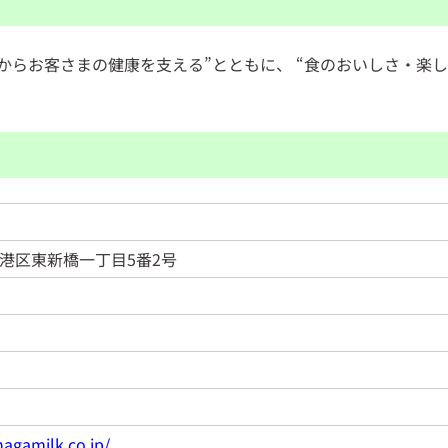
面からお客さまの健康を支える”とともに、 “食のおいしさ・楽
東京都港区東新橋一丁目5番2号
agamilk.co.jp/